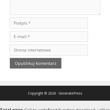
Copyright © 2026
·
GeneratePress
Fatal error
: Call to undefined function download_url() in