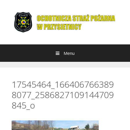
Przeskocz do treści
Menu
17545464_166406766389
8077_2586827109144709
845_o