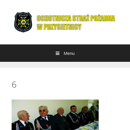
Przeskocz do treści
Menu
6