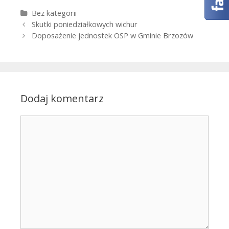
Kategorie
Bez kategorii
Zobacz wpisy
Skutki poniedziałkowych wichur
Doposażenie jednostek OSP w Gminie Brzozów
Dodaj komentarz