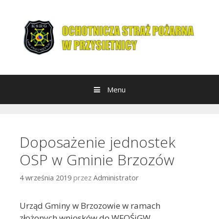
Przeskocz do treści
Menu
Doposażenie jednostek
OSP w Gminie Brzozów
4 września 2019
przez
Administrator
Urząd Gminy w Brzozowie w ramach
złożonych wniosków do WFOŚiGW